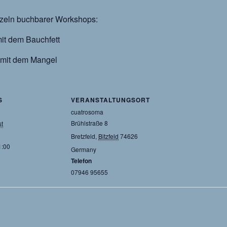
inzeln buchbarer Workshops:
mit dem Bauchfett
 mit dem Mangel
S
VERANSTALTUNGSORT
cuatrosoma
Brühlstraße 8
st
Bretzfeld
,
Bitzfeld
74626
1:00
Germany
Telefon
07946 95655