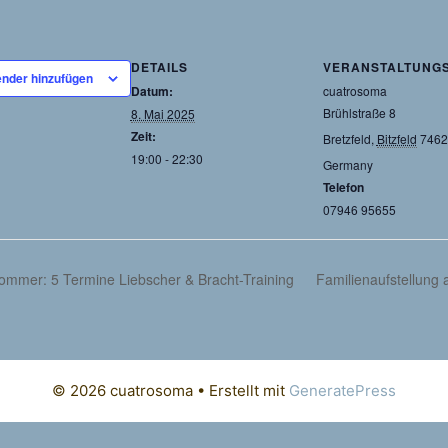
DETAILS
VERANSTALTUNG
nder hinzufügen
Datum:
cuatrosoma
Brühlstraße 8
8. Mai 2025
Zeit:
Bretzfeld
,
Bitzfeld
7462
19:00 - 22:30
Germany
Telefon
07946 95655
Sommer: 5 Termine Liebscher & Bracht-Training
Familienaufstellun
© 2026 cuatrosoma
• Erstellt mit
GeneratePress