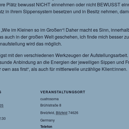
re Plätz bewusst NICHT einnehmen oder nicht BEWUSST einne
atz in ihrem Sippensystem besetzen und in Besitz nehmen, damit
t „Wie im Kleinen so im Großen“! Daher macht es Sinn, innerhalb
 auch in der großen Welt geschehen, ich finde mich besser zur
naufstellung wird das möglich.
ßigst mit den verschiedenen Werkzeugen der Aufstellungsarbeit. 
gesunde Anbindung an die Energien der jeweiligen Sippen und Fr
own ass first“, als auch für mittlerweile unzählige Klient:innen.
S
VERANSTALTUNGSORT
cuatrosoma
Brühlstraße 8
025
Bretzfeld
,
Bitzfeld
74626
2:30
Germany
Telefon