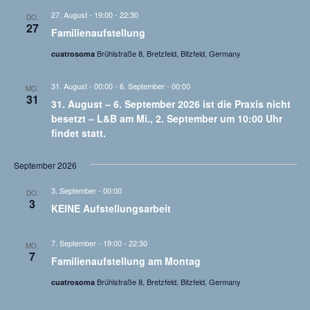
h
u
u
27. August - 19:00
-
22:30
DO.
l
n
n
27
Familienaufstellung
g
g
e
Brühlstraße 8, Bretzfeld, Bitzfeld, Germany
cuatrosoma
e
A
n
n
n
.
S
s
31. August - 00:00
-
6. September - 00:00
MO.
31
u
i
31. August – 6. September 2026 ist die Praxis nicht
c
c
besetzt – L&B am Mi., 2. September um 10:00 Uhr
h
h
findet statt.
e
t
u
e
September 2026
n
n
d
-
3. September - 00:00
DO.
A
N
3
KEINE Aufstellungsarbeit
n
a
s
v
7. September - 19:00
-
22:30
i
i
MO.
7
c
g
Familienaufstellung am Montag
h
a
Brühlstraße 8, Bretzfeld, Bitzfeld, Germany
cuatrosoma
t
t
e
i