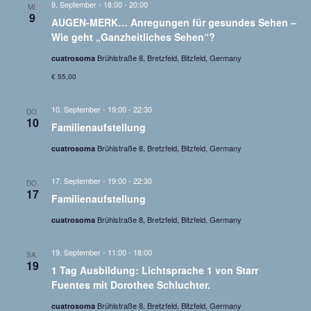
9. September - 18:00
-
20:00
n
o
MI.
9
,
n
AUGEN-MERK… Anregungen für gesundes Sehen –
N
Wie geht „Ganzheitliches Sehen“?
a
Brühlstraße 8, Bretzfeld, Bitzfeld, Germany
cuatrosoma
v
€ 55,00
i
g
a
10. September - 19:00
-
22:30
DO.
10
t
Familienaufstellung
i
Brühlstraße 8, Bretzfeld, Bitzfeld, Germany
cuatrosoma
o
n
17. September - 19:00
-
22:30
DO.
17
Familienaufstellung
Brühlstraße 8, Bretzfeld, Bitzfeld, Germany
cuatrosoma
19. September - 11:00
-
18:00
SA.
19
1 Tag Ausbildung: Lichtsprache 1 von Starr
Fuentes mit Dorothee Schluchter.
Brühlstraße 8, Bretzfeld, Bitzfeld, Germany
cuatrosoma