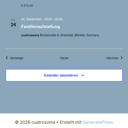
€ 272,00
24. September - 19:00
-
22:30
DO.
24
Familienaufstellung
Brühlstraße 8, Bretzfeld, Bitzfeld, Germany
cuatrosoma
Veranstaltungen
Verans
Vorherige
Heute
Nächste
Kalender abonnieren
© 2026 cuatrosoma
• Erstellt mit
GeneratePress